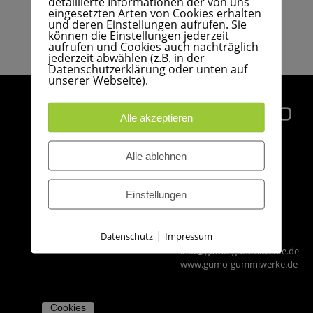
detaillierte Informationen der von uns
STELLENANGEBOTE
KONTAKT
ZERTIFIZIERUNGEN
eingesetzten Arten von Cookies erhalten
und deren Einstellungen aufrufen. Sie
WERKSTOFFE
können die Einstellungen jederzeit
AUSBILDUNG
aufrufen und Cookies auch nachträglich
LEISTUNGSSPEKTRUM
jederzeit abwählen (z.B. in der
Datenschutzerklärung oder unten auf
unserer Webseite).
PERFLUORKATSCHUK
ANFRAGE
Alle akzeptieren
DUROPLASTE
ANFAHRT
GUMO
Alle ablehnen
GUMMISTOPFEN
Technische
IMPRESSUM
Gummi-Formartikel
GmbH
AGB
Einstellungen
Düneberger Straße 108
21502 Geesthacht
EINKAUFSBEDINGUNGEN
|
Datenschutz
Impressum
Tel.: +49 41 52 - 30 10
info@gumo-gummiwerke.de
www.gumo-gummiwerke.de
Cookies