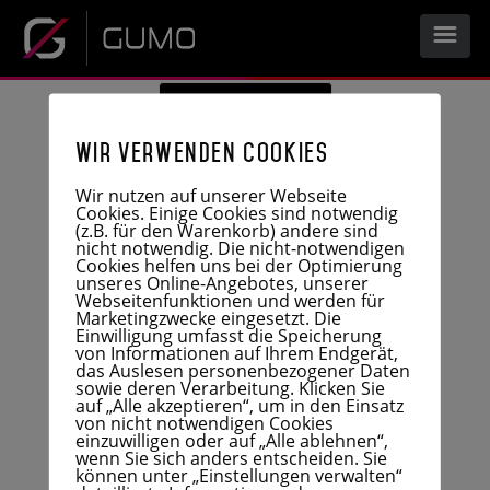
Anfrage stellen
START
Nehmen Sie Kontakt auf
Wir verwenden Cookies
Telefon: 0 41 52 - 30 10
UNTERNEHMEN
Wir nutzen auf unserer Webseite
Cookies. Einige Cookies sind notwendig
E-Mail:
info@gumo-gummiwerke.de
(z.B. für den Warenkorb) andere sind
nicht notwendig. Die nicht-notwendigen
Cookies helfen uns bei der Optimierung
LEISTUNGEN
unseres Online-Angebotes, unserer
Webseitenfunktionen und werden für
Marketingzwecke eingesetzt. Die
Einwilligung umfasst die Speicherung
UNTERNEHMENSPROFIL
KARRIERE
von Informationen auf Ihrem Endgerät,
das Auslesen personenbezogener Daten
sowie deren Verarbeitung. Klicken Sie
HISTORIE
auf „Alle akzeptieren“, um in den Einsatz
PRODUKTE
von nicht notwendigen Cookies
DOWNLOAD
einzuwilligen oder auf „Alle ablehnen“,
FERTIGUNG
wenn Sie sich anders entscheiden. Sie
ENTWICKLUNG
können unter „Einstellungen verwalten“