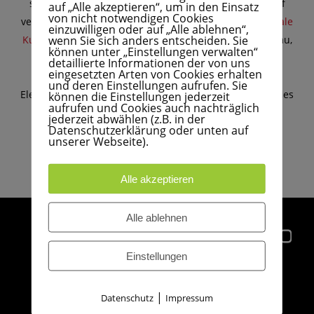
STELLENANGEBOTE
spezifischen Anforderungen flexibel reagieren. Darauf
auf „Alle akzeptieren“, um in den Einsatz
KONTAKT
ZERTIFIZIERUNGEN
von nicht notwendigen Cookies
vertrauen bereits
zahlreiche nationale und internationale
WERKSTOFFE
einzuwilligen oder auf „Alle ablehnen“,
AUSBILDUNG
wenn Sie sich anders entscheiden. Sie
Kunden
aus den Bereichen Anlagen- und Maschinenbau,
LEISTUNGSSPEKTRUM
können unter „Einstellungen verwalten“
Haus- und Gebäudetechnik, Automobil- und
detaillierte Informationen der von uns
eingesetzten Arten von Cookies erhalten
Elektrogeräteindustrie, Schiffbau, Medizin- und
und deren Einstellungen aufrufen. Sie
PERFLUORKATSCHUK
Elektrotechnik. Wir erstellen Ihnen gerne ein individuelles
können die Einstellungen jederzeit
ANFRAGE
aufrufen und Cookies auch nachträglich
Angebot.
jederzeit abwählen (z.B. in der
DUROPLASTE
Datenschutzerklärung oder unten auf
ANFAHRT
unserer Webseite).
Jetzt anfragen
GUMMISTOPFEN
IMPRESSUM
Nehmen Sie Kontakt auf
Alle akzeptieren
AGB
Telefon: 0 41 52 - 30 10
Alle ablehnen
E-Mail:
anfrage@gumo-gummiwerke.de
EINKAUFSBEDINGUNGEN
Einstellungen
GUMO
Technische
Gummi-Formartikel
|
Datenschutz
Impressum
GmbH