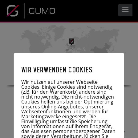
START
UNTERNEHMEN
Wir verwenden Cookies
LEISTUNGEN
Wir nutzen auf unserer Webseite
Cookies. Einige Cookies sind notwendig
(z.B. für den Warenkorb) andere sind
UNTERNEHMENSPROFIL
nicht notwendig. Die nicht-notwendigen
KARRIERE
WIR FREUEN UNS AUF IHRE
Cookies helfen uns bei der Optimierung
unseres Online-Angebotes, unserer
ANFRAGE
Webseitenfunktionen und werden für
HISTORIE
Marketingzwecke eingesetzt. Die
PRODUKTE
DOWNLOAD
Einwilligung umfasst die Speicherung
von Informationen auf Ihrem Endgerät,
FERTIGUNG
das Auslesen personenbezogener Daten
Dank einer hohen Fertigungstiefe können wir auf Ihre
ENTWICKLUNG
sowie deren Verarbeitung. Klicken Sie