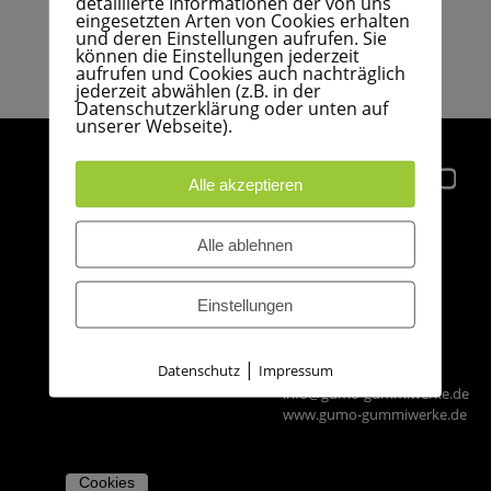
detaillierte Informationen der von uns
STELLENANGEBOTE
KONTAKT
ZERTIFIZIERUNGEN
eingesetzten Arten von Cookies erhalten
und deren Einstellungen aufrufen. Sie
WERKSTOFFE
können die Einstellungen jederzeit
AUSBILDUNG
aufrufen und Cookies auch nachträglich
LEISTUNGSSPEKTRUM
jederzeit abwählen (z.B. in der
Datenschutzerklärung oder unten auf
unserer Webseite).
PERFLUORKATSCHUK
ANFRAGE
Alle akzeptieren
DUROPLASTE
ANFAHRT
GUMO
Alle ablehnen
GUMMISTOPFEN
Technische
IMPRESSUM
Gummi-Formartikel
GmbH
AGB
Einstellungen
Düneberger Straße 108
21502 Geesthacht
EINKAUFSBEDINGUNGEN
|
Datenschutz
Impressum
Tel.: +49 41 52 - 30 10
info@gumo-gummiwerke.de
www.gumo-gummiwerke.de
Cookies