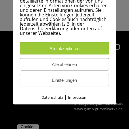
detaillierte Informationen der von uns
STELLENANGEBOTE
KONTAKT
ZERTIFIZIERUNGEN
eingesetzten Arten von Cookies erhalten
und deren Einstellungen aufrufen. Sie
WERKSTOFFE
können die Einstellungen jederzeit
AUSBILDUNG
aufrufen und Cookies auch nachträglich
LEISTUNGSSPEKTRUM
jederzeit abwählen (z.B. in der
Datenschutzerklärung oder unten auf
unserer Webseite).
PERFLUORKATSCHUK
ANFRAGE
Alle akzeptieren
DUROPLASTE
ANFAHRT
GUMO
Alle ablehnen
GUMMISTOPFEN
Technische
IMPRESSUM
Gummi-Formartikel
GmbH
AGB
Einstellungen
Düneberger Straße 108
21502 Geesthacht
EINKAUFSBEDINGUNGEN
|
Datenschutz
Impressum
Tel.: +49 41 52 - 30 10
info@gumo-gummiwerke.de
www.gumo-gummiwerke.de
Cookies