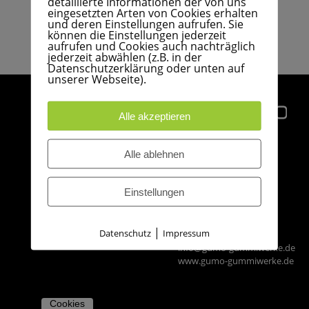
detaillierte Informationen der von uns
STELLENANGEBOTE
KONTAKT
ZERTIFIZIERUNGEN
eingesetzten Arten von Cookies erhalten
und deren Einstellungen aufrufen. Sie
WERKSTOFFE
können die Einstellungen jederzeit
AUSBILDUNG
aufrufen und Cookies auch nachträglich
LEISTUNGSSPEKTRUM
jederzeit abwählen (z.B. in der
Datenschutzerklärung oder unten auf
unserer Webseite).
PERFLUORKATSCHUK
ANFRAGE
Alle akzeptieren
DUROPLASTE
ANFAHRT
GUMO
Alle ablehnen
GUMMISTOPFEN
Technische
IMPRESSUM
Gummi-Formartikel
GmbH
AGB
Einstellungen
Düneberger Straße 108
21502 Geesthacht
EINKAUFSBEDINGUNGEN
|
Datenschutz
Impressum
Tel.: +49 41 52 - 30 10
info@gumo-gummiwerke.de
www.gumo-gummiwerke.de
Cookies